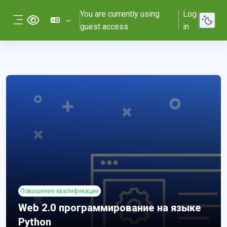
Skip to main content
You are currently using
Log
Версия для слабовидящих
guest access
in
Side panel
Повышение квалификации
Web 2.0 программирование на языке
Python