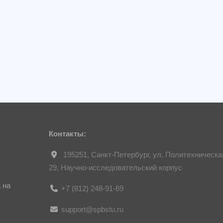
Контакты:
195251, Санкт-Петербург, ул. Политехническа
29, Научно-исследовательский корпус
 на
+7 (812) 248-91-69
support@spbstu.ru