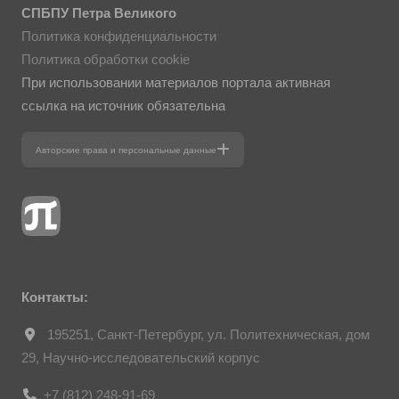
СПБПУ Петра Великого
Политика конфиденциальности
Политика обработки cookie
При использовании материалов портала активная
ссылка на источник обязательна
Авторские права и персональные данные
Фотографии размещены с согласия
изображённых лиц в соответствии
с требованиями законодательства
о персональных данных. Согласно ст. 152.1
ГК РФ «Охрана изображения гражданина»,
все фотоматериалы являются объектами
авторского права. Их копирование
и дальнейшее использование без
письменного согласия правообладателя
запрещено.
Контакты:
195251, Санкт-Петербург, ул. Политехническая, дом
29, Научно-исследовательский корпус
+7 (812) 248-91-69