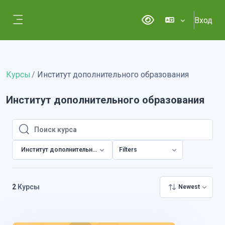
Перейти к основному содержанию
Вход
Версия для слабовид
Боковая панель
Курсы
Институт дополнительного образования
Институт дополнительного образования
Поиск курса
Поиск курса
Институт дополнительного образования
Filters
2
Курсы
Newest