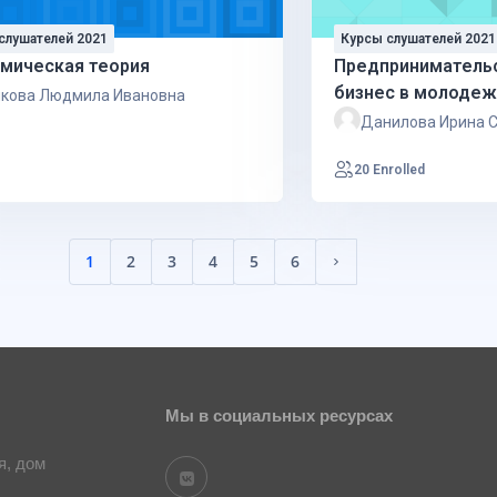
слушателей 2021
Курсы слушателей 2021
мическая теория
Предприниматель
бизнес в молодеж
кова Людмила Ивановна
Данилова Ирина 
20 Enrolled
1
2
3
4
5
6
(текущий)
Следующая страниц
Мы в социальных ресурсах
я, дом