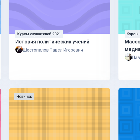
Курсы слушателей 2021
Курсы 
История политических учений
Массо
медиа
Шестопалов Павел Игоревич
Пав
Новичок