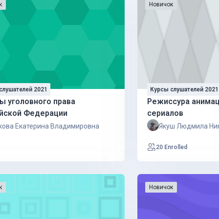
к
Новичок
слушателей 2021
Курсы слушателей 2021
ы уголовного права
Режиссура анима
йской Федерации
сериалов
кова Екатерина Владимировна
Якуш Людмила Ни
20 Enrolled
к
Новичок