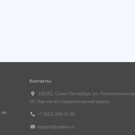
Контакты:
195251, Санкт-Петербург, ул. Политехническа
29, Научно-исследовательский корпус
 на
+7 (812) 248-91-69
support@spbstu.ru