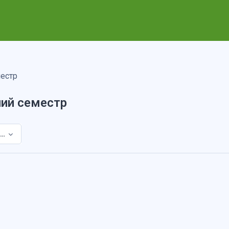
местр
ний семестр
2022/23, весенний семестр